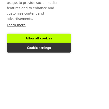
usage, to provide social media
posibil.
features and to enhance and
customise content and
First name
*
advertisements.
Learn more
Email
Allow all cookies
Cookie settings
Phone
*
Ce te interesează?
Antrenamente antrenor
Clase de grup
Fitness individual
Programe de slăbire
Nu știu