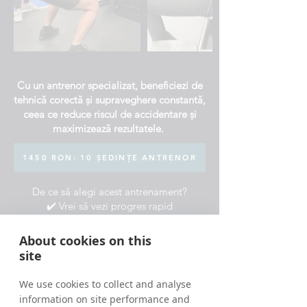
Cu un antrenor specializat, beneficiezi de
tehnică corectă și supraveghere constantă,
ceea ce reduce riscul de accidentare și
maximizează rezultatele.
1450 RON: 10 ȘEDINȚE ANTRENOR
De ce să alegi acest antrenament?
✔️ Vrei să vezi progres rapid
✔️ Ai un program încărcat și timp limitat
✔️ Vrei să revii la sport după o pauză
About cookies on this
lungă
site
Dacă vrei să te sfătuiești cu noi pentru mai
We use cookies to collect and analyse
multe variante și informații, lasă-ne detaliile
information on site performance and
mai jos și te vom contacta cât de repede